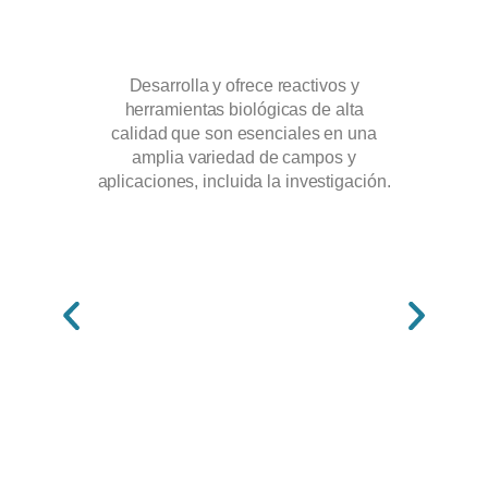
Desarrolla y ofrece reactivos y
Líde
herramientas biológicas de alta
diag
calidad que son esenciales en una
prop
amplia variedad de campos y
serv
aplicaciones, incluida la investigación.
l