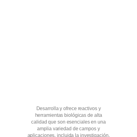
Desarrolla y ofrece reactivos y
Líde
herramientas biológicas de alta
diag
calidad que son esenciales en una
prop
amplia variedad de campos y
serv
aplicaciones, incluida la investigación.
l