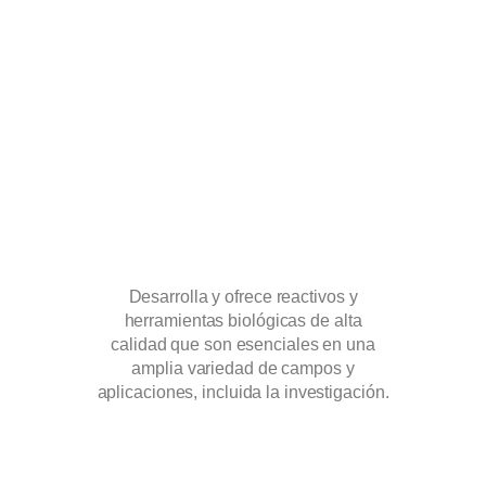
Desarrolla y ofrece reactivos y
Líde
herramientas biológicas de alta
diag
calidad que son esenciales en una
prop
amplia variedad de campos y
serv
aplicaciones, incluida la investigación.
l