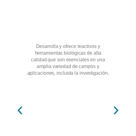
Desarrolla y ofrece reactivos y
Líde
herramientas biológicas de alta
diag
calidad que son esenciales en una
prop
amplia variedad de campos y
serv
aplicaciones, incluida la investigación.
l